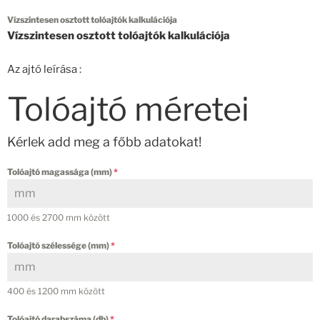
Vízszintesen osztott tolóajtók kalkulációja
Vízszintesen osztott tolóajtók kalkulációja
Az ajtó leírása :
Tolóajtó méretei
Kérlek add meg a főbb adatokat!
Tolóajtó magassága (mm)
*
1000 és 2700 mm között
Tolóajtó szélessége (mm)
*
400 és 1200 mm között
Tolóajtó darabszáma (db)
*