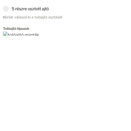
5 részre osztott ajtó
Kérlek válaszd ki a tolóajtó osztását
Tolóajtó típusok
1. Tolóajtó betét anyag
*
Válassz!
Kérlek válassz betétanyagot
1. betétanyag m2
m2
A m2 kiválasztás után megjelenik!
1. betétanyag ára
HUF,-
Az ár kiválasztás után megjelenik!